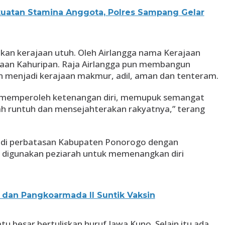
uatan Stamina Anggota, Polres Sampang Gelar
ikan kerajaan utuh. Oleh Airlangga nama Kerajaan
aan Kahuripan. Raja Airlangga pun membangun
n menjadi kerajaan makmur, adil, aman dan tenteram.
ga memperoleh ketenangan diri, memupuk semangat
ah runtuh dan mensejahterakan rakyatnya,” terang
da di perbatasan Kabupaten Ponorogo dengan
g digunakan peziarah untuk memenangkan diri
 dan Pangkoarmada II Suntik Vaksin
atu besar bertuliskan huruf Jawa Kuno. Selain itu ada