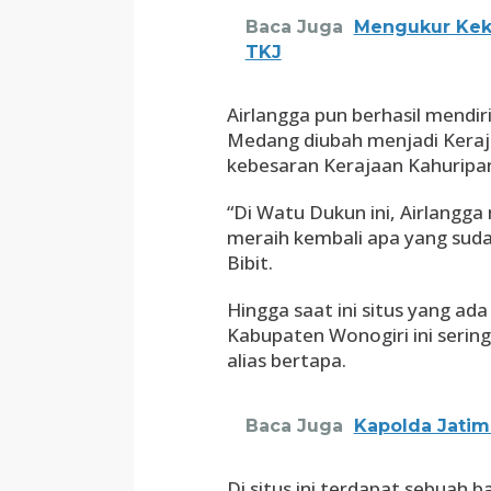
Baca Juga
Mengukur Kek
TKJ
Airlangga pun berhasil mendir
Medang diubah menjadi Keraj
kebesaran Kerajaan Kahuripa
“Di Watu Dukun ini, Airlang
meraih kembali apa yang sud
Bibit.
Hingga saat ini situs yang a
Kabupaten Wonogiri ini serin
alias bertapa.
Baca Juga
Kapolda Jatim
Di situs ini terdapat sebuah b