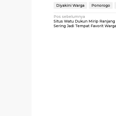
Diyakini Warga
Ponorogo
Navigasi
Pos sebelumnya
Situs Watu Dukun Mirip Ranjang
pos
Sering Jadi Tempat Favorit Warg