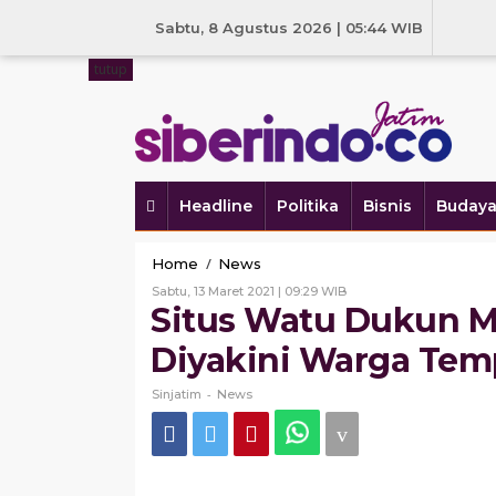
Skip
to
Sabtu, 8 Agustus 2026 | 05:44 WIB
content
tutup
Headline
Politika
Bisnis
Buday
Situs
/
Home
News
Watu
Oleh
Sabtu, 13 Maret 2021 | 09:29 WIB
Dukun
Sinjatim
Situs Watu Dukun M
Mirip
Ranjang
Diyakini Warga Tem
Ponorogo
Diyakini
-
Sinjatim
News
Warga
Tempat
Singgah
Raja
Airlangga