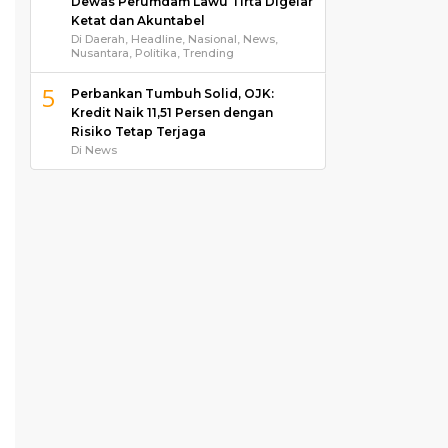
Dewas Perumdam Lawu Tirta Digelar
Ketat dan Akuntabel
Di Daerah, Headline, Nasional, News,
Nusantara, Politika, Trending
5
Perbankan Tumbuh Solid, OJK:
Kredit Naik 11,51 Persen dengan
Risiko Tetap Terjaga
Di News