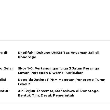
g di
Khofifah : Dukung UMKM Tas Anyaman Jali di
Ponorogo
o Gelar
Skor 1-0, Pertandingan Liga 3 Jatim Persinga
Lawan Persepon Diwarnai Kericuhan
lisi
Kapolda Jatim : PPKM Magetan Ponorogo Turun
Level 3
untut
Air Terjun Tercemar, Mahasiswa di Ponorogo
Bentuk Tim, Desak Pemerintah