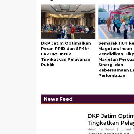
DKP Jatim Optimalkan
Semarak HUT ke-
Peran PPID dan SP4N-
Magetan: Insan
LAPOR! untuk
Pendidikan Dik
Tingkatkan Pelayanan
Magetan Perku
Publik
Sinergi dan
Kebersamaan L
Perlombaan
News Feed
DKP Jatim Opti
Tingkatkan Pela
Headline
,
News
|
Jumat, 