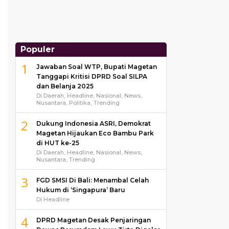
Populer
1
Jawaban Soal WTP, Bupati Magetan
Tanggapi Kritisi DPRD Soal SILPA
dan Belanja 2025
Di Daerah, Headline, Nasional, News,
Nusantara, Politika, Trending
2
Dukung Indonesia ASRI, Demokrat
Magetan Hijaukan Eco Bambu Park
di HUT ke-25
Di Daerah, Headline, Nasional, News,
Nusantara, Trending
3
FGD SMSI Di Bali: Menambal Celah
Hukum di ‘Singapura’ Baru
Di Headline
4
DPRD Magetan Desak Penjaringan