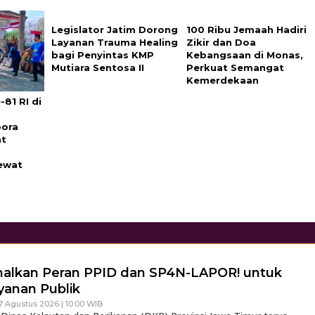
Legislator Jatim Dorong
100 Ribu Jemaah Hadiri
Layanan Trauma Healing
Zikir dan Doa
bagi Penyintas KMP
Kebangsaan di Monas,
Mutiara Sentosa II
Perkuat Semangat
Kemerdekaan
81 RI di
pora
at
ewat
malkan Peran PPID dan SP4N-LAPOR! untuk
yanan Publik
7 Agustus 2026 | 10:00 WIB