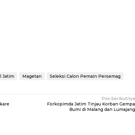
l Jatim
Magetan
Seleksi Calon Pemain Persemag
Pos berikutnya
kare
Forkopimda Jatim Tinjau Korban Gempa
Bumi di Malang dan Lumajang