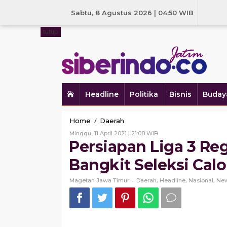
Skip
to
Sabtu, 8 Agustus 2026 | 04:50 WIB
content
tutup
Headline
Politika
Bisnis
Buday
Persiapan
/
Home
Daerah
Liga
Oleh
Minggu, 11 April 2021 | 21:08 WIB
3
Magetan
Persiapan Liga 3 Re
Regional
Jawa
Timur
Jatim
Bangkit Seleksi Cal
2021,
Persemag
-
,
,
,
Magetan Jawa Timur
Daerah
Headline
Nasional
Ne
Bangkit
Seleksi
Calon
Pemain
U-