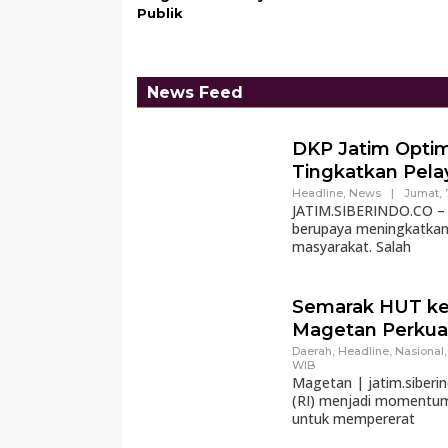
Publik
News Feed
DKP Jatim Opti
Tingkatkan Pela
Headline
,
News
|
Jumat, 
JATIM.SIBERINDO.CO – D
berupaya meningkatkan 
masyarakat. Salah
Semarak HUT ke-
Magetan Perkua
Daerah
,
Headline
,
Nasional
WIB
Magetan | jatim.siberi
(RI) menjadi momentum 
untuk mempererat