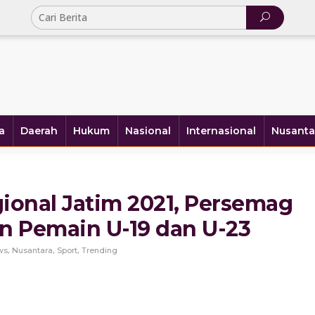
a
Daerah
Hukum
Nasional
Internasional
Nusanta
gional Jatim 2021, Persemag
on Pemain U-19 dan U-23
,
,
,
ws
Nusantara
Sport
Trending