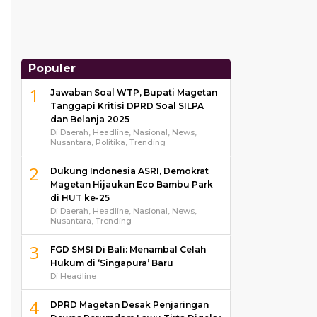
Populer
1
Jawaban Soal WTP, Bupati Magetan
Tanggapi Kritisi DPRD Soal SILPA
dan Belanja 2025
Di Daerah, Headline, Nasional, News,
Nusantara, Politika, Trending
2
Dukung Indonesia ASRI, Demokrat
Magetan Hijaukan Eco Bambu Park
di HUT ke-25
Di Daerah, Headline, Nasional, News,
Nusantara, Trending
3
FGD SMSI Di Bali: Menambal Celah
Hukum di ‘Singapura’ Baru
Di Headline
4
DPRD Magetan Desak Penjaringan