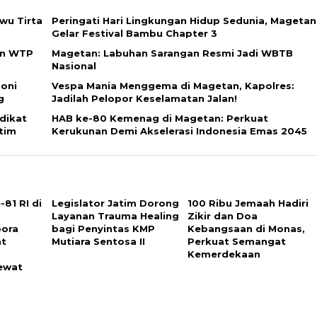
wu Tirta
Peringati Hari Lingkungan Hidup Sedunia, Magetan
Gelar Festival Bambu Chapter 3
an WTP
Magetan: Labuhan Sarangan Resmi Jadi WBTB
Nasional
moni
Vespa Mania Menggema di Magetan, Kapolres:
 ​
Jadilah Pelopor Keselamatan Jalan!
edikat
HAB ke-80 Kemenag di Magetan: Perkuat
im ​
Kerukunan Demi Akselerasi Indonesia Emas 2045
81 RI di
Legislator Jatim Dorong
100 Ribu Jemaah Hadiri
Layanan Trauma Healing
Zikir dan Doa
pora
bagi Penyintas KMP
Kebangsaan di Monas,
at
Mutiara Sentosa II
Perkuat Semangat
Kemerdekaan
ewat