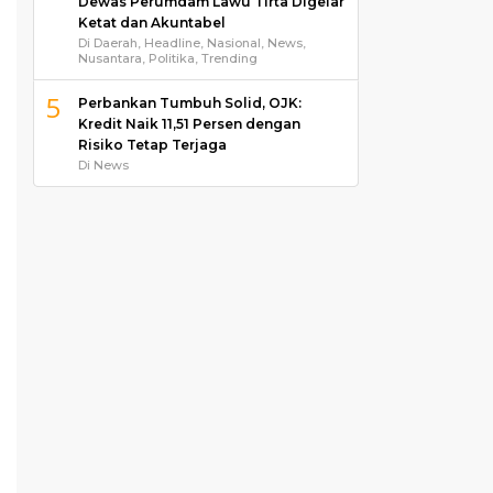
Dewas Perumdam Lawu Tirta Digelar
Ketat dan Akuntabel
Di Daerah, Headline, Nasional, News,
Nusantara, Politika, Trending
5
Perbankan Tumbuh Solid, OJK:
Kredit Naik 11,51 Persen dengan
Risiko Tetap Terjaga
Di News