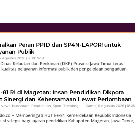
malkan Peran PPID dan SP4N-LAPOR! untuk
yanan Publik
7 Agustus 2026 | 10:00 WIB
inas Kelautan dan Perikanan (DKP) Provinsi Jawa Timur terus
kualitas pelayanan informasi publik dan pengelolaan pengaduan
81 RI di Magetan: Insan Pendidikan Dikpora
t Sinergi dan Kebersamaan Lewat Perlombaan
,
News
,
Nusantara
,
Pendidikan
,
Sport
,
Trending
|
Kamis, 6 Agustus 2026 | 18:05
ndo.co – Memperingati HUT ke-81 Kemerdekaan Republik Indonesia
strategis bagi jajaran pendidikan Kabupaten Magetan, Jawa Timur,