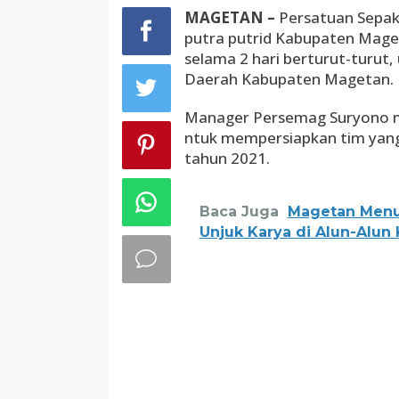
19
MAGETAN –
Persatuan Sepak 
dan
putra putrid Kabupaten Maget
U-
23
selama 2 hari berturut-turut,
Daerah Kabupaten Magetan.
Manager Persemag Suryono m
ntuk mempersiapkan tim yang 
tahun 2021.
Baca Juga
Magetan Menuj
Unjuk Karya di Alun-Alun 