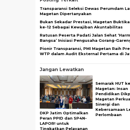
Transparansi Seleksi Dewas Perumdam La
Magetan Dipertanyakan
Bukan Sekadar Prestasi, Magetan Buktik
ke-12 Sebagai Kewajiban Akuntabilitas
Ratusan Peserta Padati Jalan Sehat ‘Har
Bangsa’ Inisiasi Pengusaha Gorang-Gareng
Pionir Transparansi, PMI Magetan Raih Pr
WTP dalam Audit Eksternal Pertama di Jat
Jangan Lewatkan
Semarak HUT ke-
Magetan: Insan
Pendidikan Dik
Magetan Perku
Sinergi dan
Kebersamaan L
DKP Jatim Optimalkan
Perlombaan
Peran PPID dan SP4N-
LAPOR! untuk
Tingkatkan Pelayanan