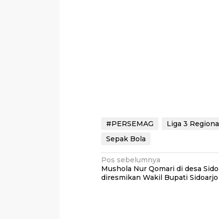
#PERSEMAG
Liga 3 Regiona
Sepak Bola
Navigasi
Pos sebelumnya
Mushola Nur Qomari di desa Sido
pos
diresmikan Wakil Bupati Sidoarjo