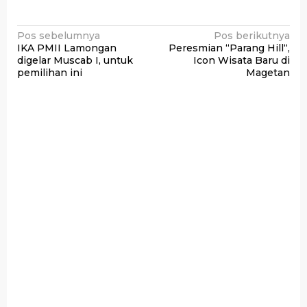
Navigasi
Pos sebelumnya
Pos berikutnya
IKA PMII Lamongan
Peresmian “Parang Hill“,
pos
digelar Muscab I, untuk
Icon Wisata Baru di
pemilihan ini
Magetan