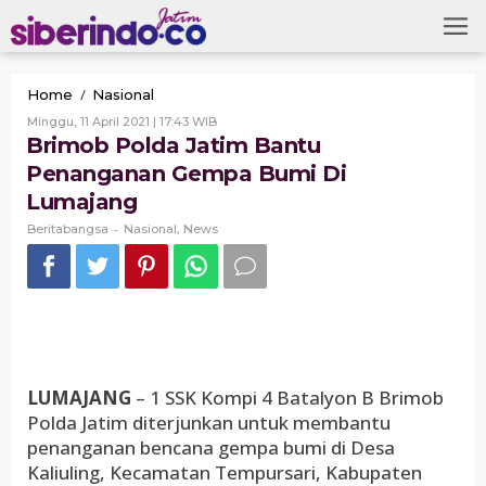
Skip
to
content
Brimob
/
Home
Nasional
Polda
Oleh
Minggu, 11 April 2021 | 17:43 WIB
Jatim
Beritabangsa
Brimob Polda Jatim Bantu
Bantu
Penanganan Gempa Bumi Di
Penanganan
Gempa
Lumajang
Bumi
-
Di
,
Beritabangsa
Nasional
News
Lumajang
LUMAJANG
– 1 SSK Kompi 4 Batalyon B Brimob
Polda Jatim diterjunkan untuk membantu
penanganan bencana gempa bumi di Desa
Kaliuling, Kecamatan Tempursari, Kabupaten