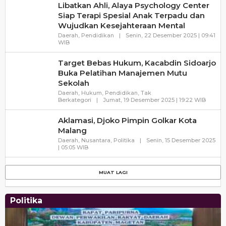
Libatkan Ahli, Alaya Psychology Center
Siap Terapi Spesial Anak Terpadu dan
Wujudkan Kesejahteraan Mental
Daerah
,
Pendidikan
|
Senin, 22 Desember 2025 | 09:41
Oleh
WIB
Wartatransparansi
Target Bebas Hukum, Kacabdin Sidoarjo
Buka Pelatihan Manajemen Mutu
Sekolah
Daerah
,
Hukum
,
Pendidikan
,
Tak
Oleh
Berkategori
|
Jumat, 19 Desember 2025 | 19:22 WIB
Wartatr
Aklamasi, Djoko Pimpin Golkar Kota
Malang
Daerah
,
Nusantara
,
Politika
|
Senin, 15 Desember 2025
Oleh
| 05:05 WIB
Wartatransparansi
Politika