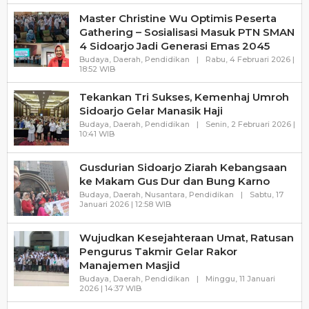
Master Christine Wu Optimis Peserta
Gathering – Sosialisasi Masuk PTN SMAN
4 Sidoarjo Jadi Generasi Emas 2045
Budaya
,
Daerah
,
Pendidikan
|
Rabu, 4 Februari 2026 |
Oleh
18:52 WIB
Wartatransparansi
Tekankan Tri Sukses, Kemenhaj Umroh
Sidoarjo Gelar Manasik Haji
Budaya
,
Daerah
,
Pendidikan
|
Senin, 2 Februari 2026 |
Oleh
10:41 WIB
Wartatransparansi
Gusdurian Sidoarjo Ziarah Kebangsaan
ke Makam Gus Dur dan Bung Karno
Budaya
,
Daerah
,
Nusantara
,
Pendidikan
|
Sabtu, 17
Oleh
Januari 2026 | 12:58 WIB
Wartatransparansi
Wujudkan Kesejahteraan Umat, Ratusan
Pengurus Takmir Gelar Rakor
Manajemen Masjid
Budaya
,
Daerah
,
Pendidikan
|
Minggu, 11 Januari
Oleh
2026 | 14:37 WIB
Wartatransparansi