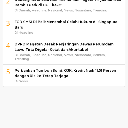
2
Bambu Park di HUT ke-25
Di Daerah, Headline, Nasional, News, Nusantara, Trending
3
FGD SMSI Di Bali: Menambal Celah Hukum di ‘Singapura’
Baru
Di Headline
4
DPRD Magetan Desak Penjaringan Dewas Perumdam
Lawu Tirta Digelar Ketat dan Akuntabel
Di Daerah, Headline, Nasional, News, Nusantara, Politika,
Trending
5
Perbankan Tumbuh Solid, OJK: Kredit Naik 11,51 Persen
dengan Risiko Tetap Terjaga
Di News