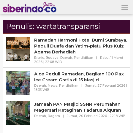
Skip
to
content
Penulis:
wartatransparansi
Ramadan Harmoni Hotel Bumi Surabaya,
Peduli Duafa dan Yatim-piatu Plus Kuiz
Agama Berhadiah
Bisnis
,
Budaya
,
Daerah
,
Pendidikan
|
Rabu, 11 Maret
Oleh
2026 | 22:08 WIB
Wartatransparansi
Aice Peduli Ramadan, Bagikan 100 Pax
Ice Cream Gratis di 15 Masjid
Daerah
,
News
,
Pendidikan
|
Jumat, 27 Februari 2026 |
Oleh
18:33 WIB
Wartatransparansi
Jamaah PAN Masjid SSNR Perumahan
Magersari Ketagihan Tadarus Alquran
Oleh
Daerah
,
Ragam
|
Jumat, 20 Februari 2026 | 22:18 WIB
Wart