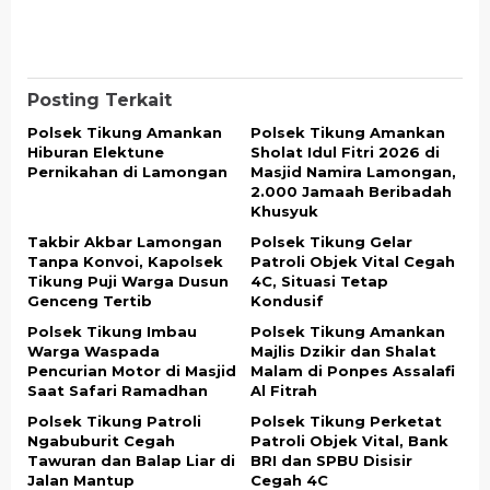
Posting Terkait
Polsek Tikung Amankan
Polsek Tikung Amankan
Hiburan Elektune
Sholat Idul Fitri 2026 di
Pernikahan di Lamongan
Masjid Namira Lamongan,
2.000 Jamaah Beribadah
Khusyuk
Takbir Akbar Lamongan
Polsek Tikung Gelar
Tanpa Konvoi, Kapolsek
Patroli Objek Vital Cegah
Tikung Puji Warga Dusun
4C, Situasi Tetap
Genceng Tertib
Kondusif
Polsek Tikung Imbau
Polsek Tikung Amankan
Warga Waspada
Majlis Dzikir dan Shalat
Pencurian Motor di Masjid
Malam di Ponpes Assalafi
Saat Safari Ramadhan
Al Fitrah
Polsek Tikung Patroli
Polsek Tikung Perketat
Ngabuburit Cegah
Patroli Objek Vital, Bank
Tawuran dan Balap Liar di
BRI dan SPBU Disisir
Jalan Mantup
Cegah 4C