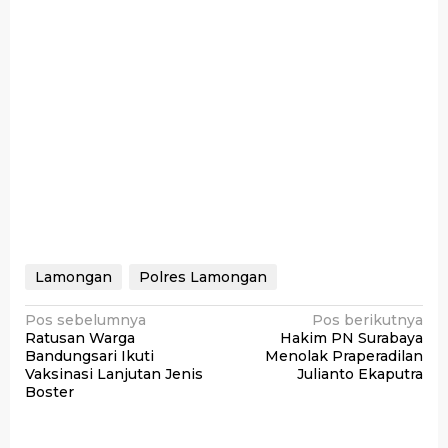
Lamongan
Polres Lamongan
Navigasi
Pos sebelumnya
Pos berikutnya
Ratusan Warga
Hakim PN Surabaya
pos
Bandungsari Ikuti
Menolak Praperadilan
Vaksinasi Lanjutan Jenis
Julianto Ekaputra
Boster