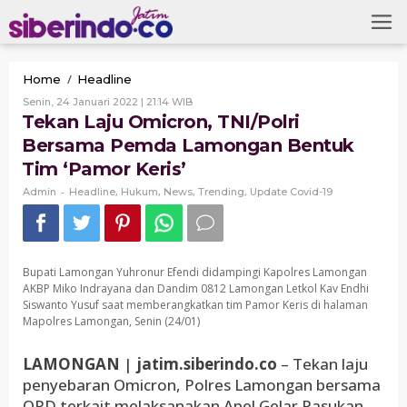
Skip
to
content
Tekan
/
Home
Headline
Laju
Oleh
Senin, 24 Januari 2022 | 21:14 WIB
Omicron,
Admin
Tekan Laju Omicron, TNI/Polri
TNI/Polri
Bersama Pemda Lamongan Bentuk
Bersama
Pemda
Tim ‘Pamor Keris’
Lamongan
-
,
Bentuk
,
,
,
Admin
Headline
Hukum
News
Trending
Update Covid-19
Tim
'Pamor
Keris'
Bupati Lamongan Yuhronur Efendi didampingi Kapolres Lamongan
AKBP Miko Indrayana dan Dandim 0812 Lamongan Letkol Kav Endhi
Siswanto Yusuf saat memberangkatkan tim Pamor Keris di halaman
Mapolres Lamongan, Senin (24/01)
LAMONGAN
|
jatim.siberindo.co
– Tekan laju
penyebaran Omicron, Polres Lamongan bersama
OPD terkait melaksanakan Apel Gelar Pasukan