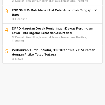
Di Daerah, Headline, Nasional, News, Nusantara, Trending
3
FGD SMSI Di Bali: Menambal Celah Hukum di ‘Singapura’
Baru
Di Headline
4
DPRD Magetan Desak Penjaringan Dewas Perumdam
Lawu Tirta Digelar Ketat dan Akuntabel
Di Daerah, Headline, Nasional, News, Nusantara, Politika,
Trending
5
Perbankan Tumbuh Solid, OJK: Kredit Naik 11,51 Persen
dengan Risiko Tetap Terjaga
Di News