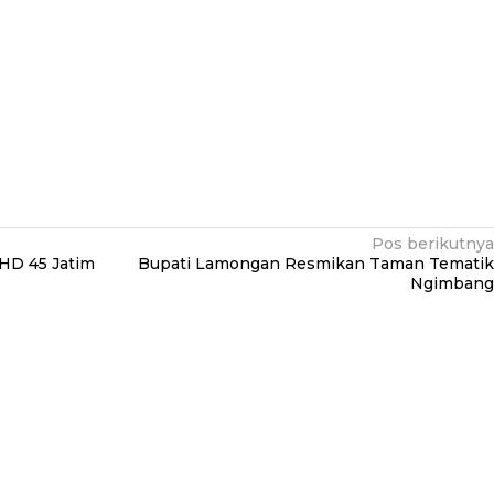
Pos berikutnya
DHD 45 Jatim
Bupati Lamongan Resmikan Taman Tematik
Ngimbang