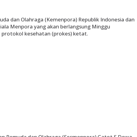
da dan Olahraga (Kemenpora) Republik Indonesia dan
Piala Menpora yang akan berlangsung Minggu
protokol kesehatan (prokes) ketat.
ian Pemuda dan Olahraga (Sesmenpora) Gatot S Dewa