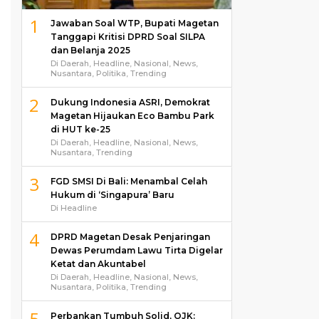
1
Jawaban Soal WTP, Bupati Magetan
Tanggapi Kritisi DPRD Soal SILPA
dan Belanja 2025
Di Daerah, Headline, Nasional, News,
Nusantara, Politika, Trending
2
Dukung Indonesia ASRI, Demokrat
Magetan Hijaukan Eco Bambu Park
di HUT ke-25
Di Daerah, Headline, Nasional, News,
Nusantara, Trending
3
FGD SMSI Di Bali: Menambal Celah
Hukum di ‘Singapura’ Baru
Di Headline
4
DPRD Magetan Desak Penjaringan
Dewas Perumdam Lawu Tirta Digelar
Ketat dan Akuntabel
Di Daerah, Headline, Nasional, News,
Nusantara, Politika, Trending
5
Perbankan Tumbuh Solid, OJK: