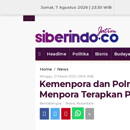
Skip
to
Jumat, 7 Agustus 2026 | 23:30 WIB
content
tutup
Headline
Politika
Bisnis
Buday
Kemenpora
/
Home
News
dan
Oleh
Minggu, 21 Maret 2021 | 09:01 WIB
Polri
Beritabangsa
Kemenpora dan Polri
Pastikan
Gelaran
Menpora Terapkan P
Piala
Menpora
-
,
Beritabangsa
News
Nusantara
Terapkan
Prokes
Ketat