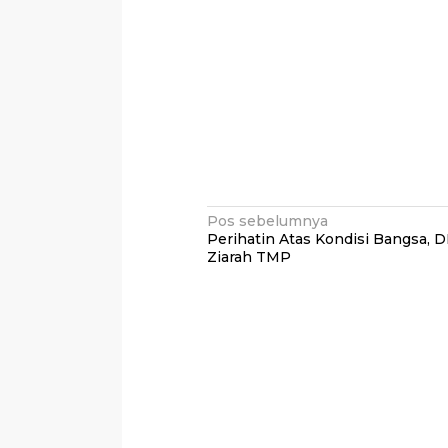
Navigasi
Pos sebelumnya
Perihatin Atas Kondisi Bangsa, 
pos
Ziarah TMP