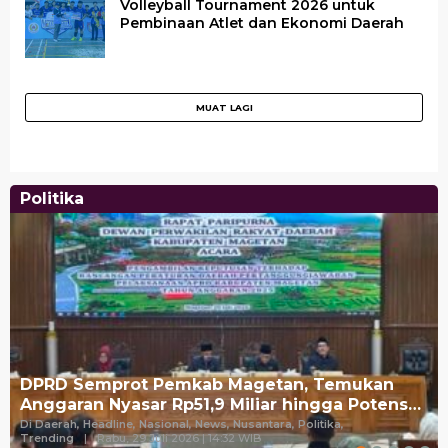
Volleyball Tournament 2026 untuk
Pembinaan Atlet dan Ekonomi Daerah
Politika
DPRD Semprot Pemkab Magetan, Temukan
Anggaran Nyasar Rp51,9 Miliar hingga Potens…
Di Daerah, Headline, Nasional, News, Nusantara, Politika,
Trending
|
Rabu, 29 Juli 2026 | 14:32 WIB