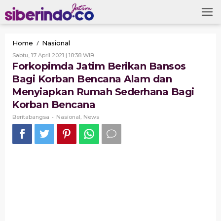
Skip
to
content
Forkopimda
/
Home
Nasional
Jatim
Oleh
Sabtu, 17 April 2021 | 18:38 WIB
Berikan
Beritabangsa
Forkopimda Jatim Berikan Bansos
Bansos
Bagi Korban Bencana Alam dan
Bagi
Korban
Menyiapkan Rumah Sederhana Bagi
Bencana
Korban Bencana
Alam
dan
-
,
Beritabangsa
Nasional
News
Menyiapkan
Rumah
Sederhana
Bagi
Korban
Bencana