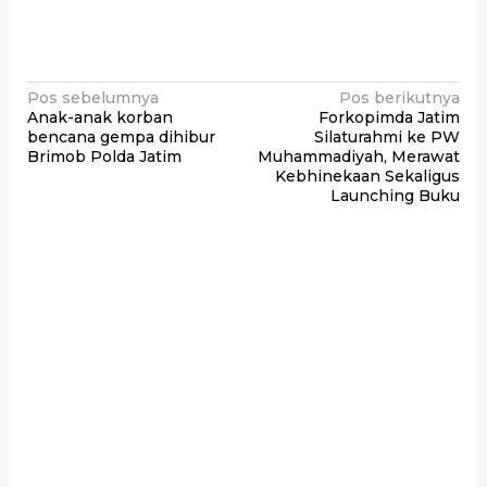
Navigasi
Pos sebelumnya
Pos berikutnya
Anak-anak korban
Forkopimda Jatim
pos
bencana gempa dihibur
Silaturahmi ke PW
Brimob Polda Jatim
Muhammadiyah, Merawat
Kebhinekaan Sekaligus
Launching Buku