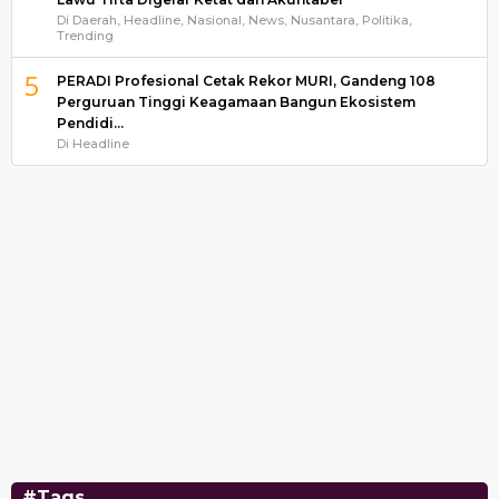
Di Daerah, Headline, Nasional, News, Nusantara, Politika,
Trending
5
PERADI Profesional Cetak Rekor MURI, Gandeng 108
Perguruan Tinggi Keagamaan Bangun Ekosistem
Pendidi…
Di Headline
#Tags