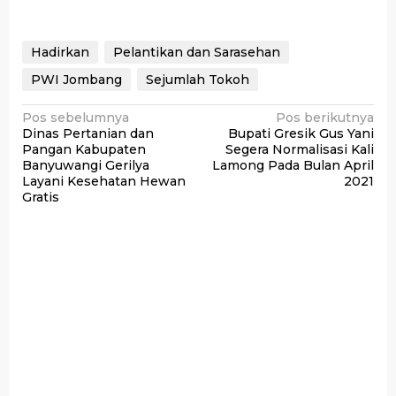
Hadirkan
Pelantikan dan Sarasehan
PWI Jombang
Sejumlah Tokoh
Navigasi
Pos sebelumnya
Pos berikutnya
Dinas Pertanian dan
Bupati Gresik Gus Yani
pos
Pangan Kabupaten
Segera Normalisasi Kali
Banyuwangi Gerilya
Lamong Pada Bulan April
Layani Kesehatan Hewan
2021
Gratis