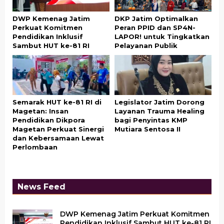
DWP Kemenag Jatim
DKP Jatim Optimalkan
Perkuat Komitmen
Peran PPID dan SP4N-
Pendidikan Inklusif
LAPOR! untuk Tingkatkan
Sambut HUT ke-81 RI
Pelayanan Publik
Semarak HUT ke-81 RI di
Legislator Jatim Dorong
Magetan: Insan
Layanan Trauma Healing
Pendidikan Dikpora
bagi Penyintas KMP
Magetan Perkuat Sinergi
Mutiara Sentosa II
dan Kebersamaan Lewat
Perlombaan
News Feed
DWP Kemenag Jatim Perkuat Komitmen
Pendidikan Inklusif Sambut HUT ke-81 RI