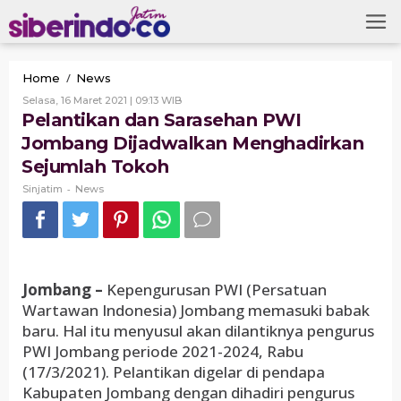
Skip
to
content
Pelantikan
/
Home
News
dan
Oleh
Selasa, 16 Maret 2021 | 09:13 WIB
Sarasehan
Sinjatim
Pelantikan dan Sarasehan PWI
PWI
Jombang Dijadwalkan Menghadirkan
Jombang
Dijadwalkan
Sejumlah Tokoh
Menghadirkan
-
Sejumlah
Sinjatim
News
Tokoh
Jombang –
Kepengurusan PWI (Persatuan
Wartawan Indonesia) Jombang memasuki babak
baru. Hal itu menyusul akan dilantiknya pengurus
PWI Jombang periode 2021-2024, Rabu
(17/3/2021). Pelantikan digelar di pendapa
Kabupaten Jombang dengan dihadiri pengurus