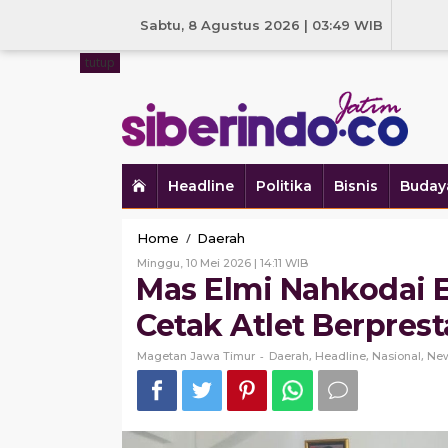
Skip
to
Sabtu, 8 Agustus 2026 | 03:49 WIB
content
tutup
Headline
Politika
Bisnis
Buday
Mas
/
Home
Daerah
Elmi
Oleh
Minggu, 10 Mei 2026 | 14:11 WIB
Nahkodai
Magetan
Mas Elmi Nahkodai E
E-
Jawa
Timur
Sport
Cetak Atlet Berpres
Magetan,
Target
-
,
,
,
Magetan Jawa Timur
Daerah
Headline
Nasional
Ne
Cetak
Atlet
Berprestasi
Lewat
Musorkab