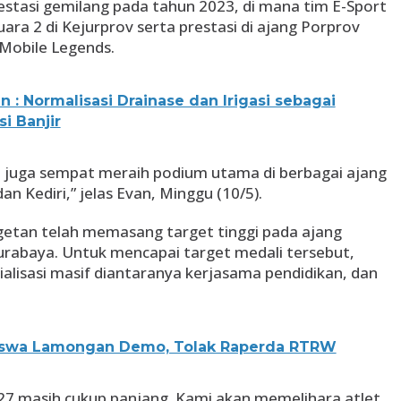
estasi gemilang pada tahun 2023, di mana tim E-Sport
ra 2 di Kejurprov serta prestasi di ajang Porprov
 Mobile Legends.
 : Normalisasi Drainase dan Irigasi sebagai
i Banjir
n juga sempat meraih podium utama di berbagai ajang
an Kediri,” jelas Evan, Minggu (10/5).
Magetan telah memasang target tinggi pada ajang
urabaya. Untuk mencapai target medali tersebut,
alisasi masif diantaranya kerjasama pendidikan, dan
siswa Lamongan Demo, Tolak Raperda RTRW
2027 masih cukup panjang. Kami akan memelihara atlet