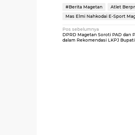
#Berita Magetan
Atlet Berpr
Mas Elmi Nahkodai E-Sport Ma
Navigasi
Pos sebelumnya
DPRD Magetan Soroti PAD dan P
pos
dalam Rekomendasi LKPJ Bupati