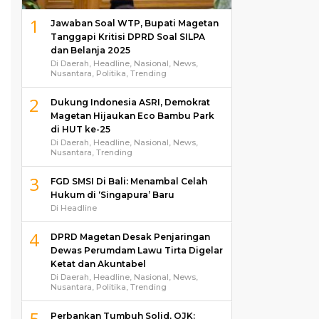
1
Jawaban Soal WTP, Bupati Magetan
Tanggapi Kritisi DPRD Soal SILPA
dan Belanja 2025
Di Daerah, Headline, Nasional, News,
Nusantara, Politika, Trending
2
Dukung Indonesia ASRI, Demokrat
Magetan Hijaukan Eco Bambu Park
di HUT ke-25
Di Daerah, Headline, Nasional, News,
Nusantara, Trending
3
FGD SMSI Di Bali: Menambal Celah
Hukum di ‘Singapura’ Baru
Di Headline
4
DPRD Magetan Desak Penjaringan
Dewas Perumdam Lawu Tirta Digelar
Ketat dan Akuntabel
Di Daerah, Headline, Nasional, News,
Nusantara, Politika, Trending
5
Perbankan Tumbuh Solid, OJK: