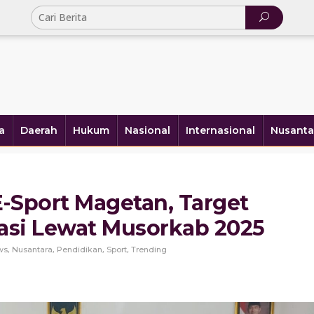
a
Daerah
Hukum
Nasional
Internasional
Nusanta
-Sport Magetan, Target
tasi Lewat Musorkab 2025
,
,
,
,
ws
Nusantara
Pendidikan
Sport
Trending