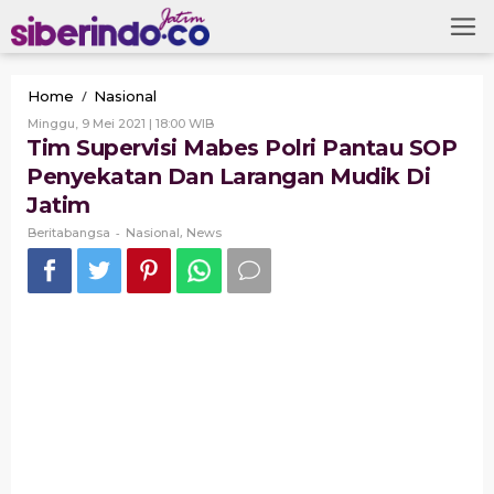
Skip
to
content
Tim
/
Home
Nasional
Supervisi
Oleh
Minggu, 9 Mei 2021 | 18:00 WIB
Mabes
Beritabangsa
Tim Supervisi Mabes Polri Pantau SOP
Polri
Penyekatan Dan Larangan Mudik Di
Pantau
SOP
Jatim
Penyekatan
-
Dan
,
Beritabangsa
Nasional
News
Larangan
Mudik
Di
Jatim