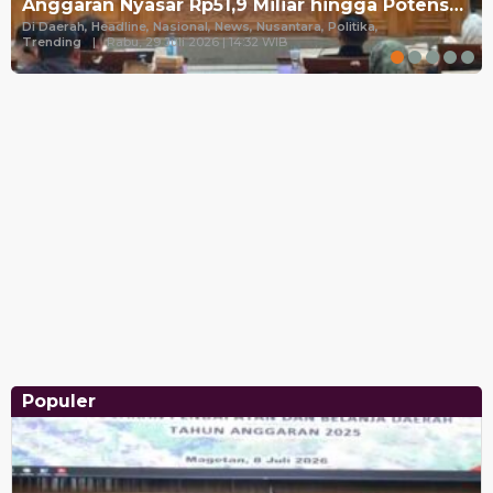
Anggaran Nyasar Rp51,9 Miliar hingga Potens…
Di Daerah, Headline, Nasional, News, Nusantara, Politika,
Trending
|
Rabu, 29 Juli 2026 | 14:32 WIB
Populer