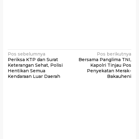
Navigasi
Pos sebelumnya
Pos berikutnya
Periksa KTP dan Surat
Bersama Panglima TNI,
pos
Keterangan Sehat, Polisi
Kapolri Tinjau Pos
Hentikan Semua
Penyekatan Merak-
Kendaraan Luar Daerah
Bakauheni