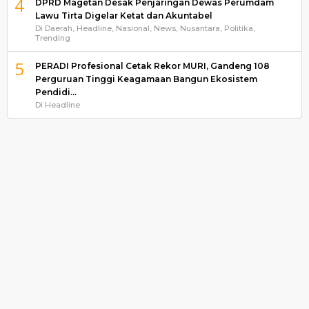
4
DPRD Magetan Desak Penjaringan Dewas Perumdam
Lawu Tirta Digelar Ketat dan Akuntabel
Di Daerah, Headline, Nasional, News, Nusantara, Politika,
Trending
5
PERADI Profesional Cetak Rekor MURI, Gandeng 108
Perguruan Tinggi Keagamaan Bangun Ekosistem
Pendidi…
Di Headline