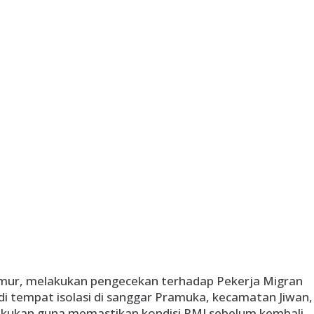
mur, melakukan pengecekan terhadap Pekerja Migran
di tempat isolasi di sanggar Pramuka, kecamatan Jiwan,
lakukan guna memastikan kondisi PMI sebelum kembali