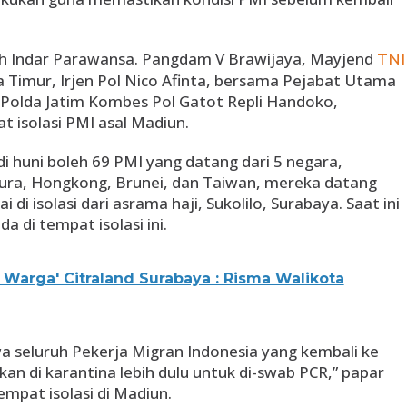
ah Indar Parawansa. Pangdam V Brawijaya, Mayjend
TNI
 Timur, Irjen Pol Nico Afinta, bersama Pejabat Utama
 Polda Jatim Kombes Pol Gatot Repli Handoko,
 isolasi PMI asal Madiun.
di huni boleh 69 PMI yang datang dari 5 negara,
pura, Hongkong, Brunei, dan Taiwan, mereka datang
i di isolasi dari asrama haji, Sukolilo, Surabaya. Saat ini
a di tempat isolasi ini.
 Warga' Citraland Surabaya : Risma Walikota
wa seluruh Pekerja Migran Indonesia yang kembali ke
kan di karantina lebih dulu untuk di-swab PCR,” papar
empat isolasi di Madiun.