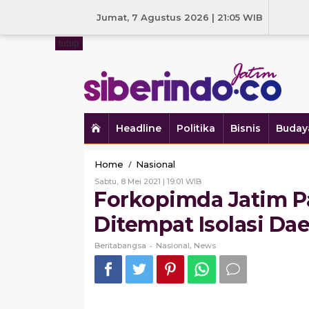
Skip
to
Jumat, 7 Agustus 2026 | 21:05 WIB
content
tutup
Headline
Politika
Bisnis
Buday
Forkopimda
/
Home
Nasional
Jatim
Oleh
Sabtu, 8 Mei 2021 | 19:01 WIB
Pastikan
Beritabangsa
Forkopimda Jatim P
SOP
Dijalankan
Ditempat Isolasi Dae
Ditempat
Isolasi
-
,
Beritabangsa
Nasional
News
Daerah
Asal
PMI