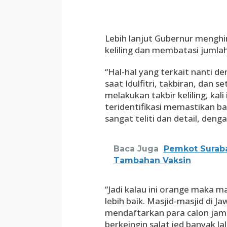
Lebih lanjut Gubernur mengh
keliling dan membatasi jumlah
“Hal-hal yang terkait nanti de
saat Idulfitri, takbiran, dan 
melakukan takbir keliling, ka
teridentifikasi memastikan 
sangat teliti dan detail, deng
Baca Juga
Pemkot Suraba
Tambahan Vaksin
“Jadi kalau ini orange maka m
lebih baik. Masjid-masjid di
mendaftarkan para calon jama
berkeingin salat ied banyak l