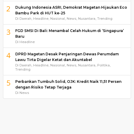
2
Dukung Indonesia ASRI, Demokrat Magetan Hijaukan Eco
Bambu Park di HUT ke-25
Di Daerah, Headline, Nasional, News, Nusantara, Trending
3
FGD SMSI Di Bali: Menambal Celah Hukum di ‘Singapura’
Baru
Di Headline
4
DPRD Magetan Desak Penjaringan Dewas Perumdam
Lawu Tirta Digelar Ketat dan Akuntabel
Di Daerah, Headline, Nasional, News, Nusantara, Politika,
Trending
5
Perbankan Tumbuh Solid, OJK: Kredit Naik 11,51 Persen
dengan Risiko Tetap Terjaga
Di News