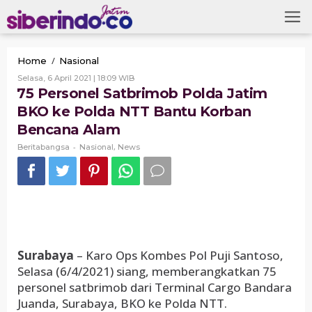
Skip
to
content
75
/
Home
Nasional
Personel
Oleh
Selasa, 6 April 2021 | 18:09 WIB
Satbrimob
Beritabangsa
75 Personel Satbrimob Polda Jatim
Polda
BKO ke Polda NTT Bantu Korban
Jatim
BKO
Bencana Alam
ke
-
Polda
,
Beritabangsa
Nasional
News
NTT
Bantu
Korban
Bencana
Alam
Surabaya
– Karo Ops Kombes Pol Puji Santoso,
Selasa (6/4/2021) siang, memberangkatkan 75
personel satbrimob dari Terminal Cargo Bandara
Juanda, Surabaya, BKO ke Polda NTT.