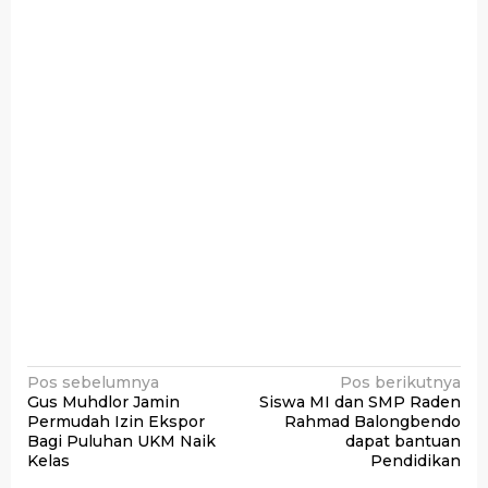
Navigasi
Pos sebelumnya
Pos berikutnya
Gus Muhdlor Jamin
Siswa MI dan SMP Raden
pos
Permudah Izin Ekspor
Rahmad Balongbendo
Bagi Puluhan UKM Naik
dapat bantuan
Kelas
Pendidikan