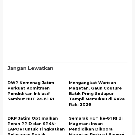
Jangan Lewatkan
DWP Kemenag Jatim
Mengangkat Warisan
Perkuat Komitmen
Magetan, Gaun Couture
Pendidikan Inklusif
Batik Pring Sedapur
Sambut HUT ke-81 RI
Tampil Memukau di Raka
Raki 2026
DKP Jatim Optimalkan
Semarak HUT ke-81 RI di
Peran PPID dan SP4N-
Magetan: Insan
LAPOR! untuk Tingkatkan
Pendidikan Dikpora
Pelayanan Publik
Magetan Perkuat Sinergi