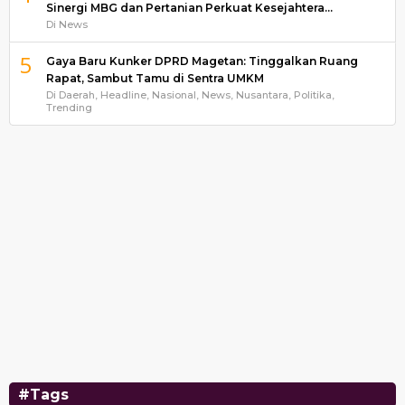
Sinergi MBG dan Pertanian Perkuat Kesejahtera…
Di News
5
Gaya Baru Kunker DPRD Magetan: Tinggalkan Ruang
Rapat, Sambut Tamu di Sentra UMKM
Di Daerah, Headline, Nasional, News, Nusantara, Politika,
Trending
#Tags