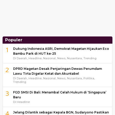
Populer
1
Dukung Indonesia ASRI, Demokrat Magetan Hijaukan Eco
Bambu Park di HUT ke-25
Di Daerah, Headline, Nasional, News, Nusantara, Trending
2
DPRD Magetan Desak Penjaringan Dewas Perumdam
Lawu Tirta Digelar Ketat dan Akuntabel
Di Daerah, Headline, Nasional, News, Nusantara, Politika,
Trending
3
FGD SMSI Di Bali: Menambal Celah Hukum di ‘Singapura’
Baru
Di Headline
4
Jelang Dilantik sebagai Kepala BGN, Sudaryono Pastikan