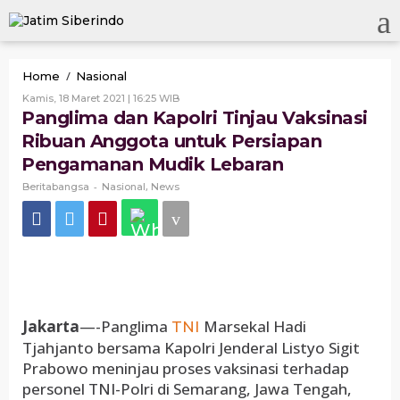
Skip
to
content
Panglima
/
Home
Nasional
dan
Oleh
Kamis, 18 Maret 2021 | 16:25 WIB
Kapolri
Beritabangsa
Panglima dan Kapolri Tinjau Vaksinasi
Tinjau
Ribuan Anggota untuk Persiapan
Vaksinasi
Ribuan
Pengamanan Mudik Lebaran
Anggota
-
untuk
,
Beritabangsa
Nasional
News
Persiapan
Pengamanan
Mudik
Lebaran
Jakarta
—-Panglima
Marsekal Hadi
TNI
Tjahjanto bersama Kapolri Jenderal Listyo Sigit
Prabowo meninjau proses vaksinasi terhadap
personel TNI-Polri di Semarang, Jawa Tengah,