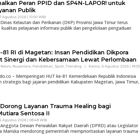
malkan Peran PPID dan SP4N-LAPOR! untuk
yanan Publik
7 Agustus 2026 | 10:00 WIB
inas Kelautan dan Perikanan (DKP) Provinsi Jawa Timur terus
kualitas pelayanan informasi publik dan pengelolaan pengaduan
81 RI di Magetan: Insan Pendidikan Dikpora
t Sinergi dan Kebersamaan Lewat Perlombaan
,
News
,
Nusantara
,
Pendidikan
,
Sport
,
Trending
|
Kamis, 6 Agustus 2026 | 18:05
ndo.co – Memperingati HUT ke-81 Kemerdekaan Republik Indonesia
strategis bagi jajaran pendidikan Kabupaten Magetan, Jawa Timur,
m Dorong Layanan Trauma Healing bagi
utiara Sentosa II
6 Agustus 2026 | 08:48 WIB
Anggota Dewan Perwakilan Rakyat Daerah (DPRD) atau Legislator
ulia Mariska mendorong pemerintah memprioritaskan layanan trauma