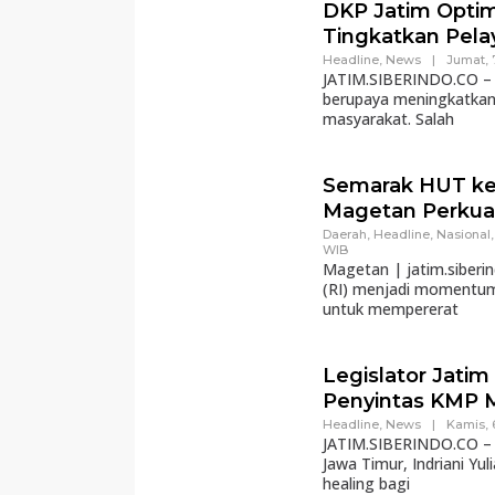
DKP Jatim Opti
Tingkatkan Pela
Headline
,
News
|
Jumat, 
JATIM.SIBERINDO.CO – D
berupaya meningkatkan 
masyarakat. Salah
Semarak HUT ke-
Magetan Perkua
Daerah
,
Headline
,
Nasional
WIB
Magetan | jatim.siberi
(RI) menjadi momentum 
untuk mempererat
Legislator Jati
Penyintas KMP M
Headline
,
News
|
Kamis, 
JATIM.SIBERINDO.CO – 
Jawa Timur, Indriani Y
healing bagi