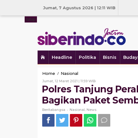
Skip
to
Jumat, 7 Agustus 2026 | 12:11 WIB
content
tutup
Headline
Politika
Bisnis
Buday
Polres
/
Home
Nasional
Tanjung
Oleh
Jumat, 12 Maret 2021 | 11:59 WIB
Perak
Beritabangsa
Polres Tanjung Pera
Kunjungan
Silaturahmi
Bagikan Paket Semb
dan
Bagikan
-
,
Beritabangsa
Nasional
News
Paket
Sembako
di
STTIA