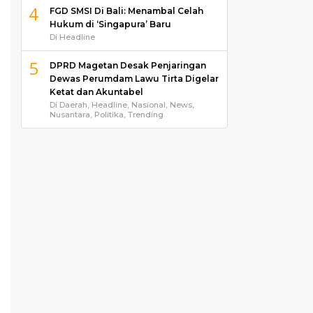
4
FGD SMSI Di Bali: Menambal Celah
Hukum di ‘Singapura’ Baru
Di Headline
5
DPRD Magetan Desak Penjaringan
Dewas Perumdam Lawu Tirta Digelar
Ketat dan Akuntabel
Di Daerah, Headline, Nasional, News,
Nusantara, Politika, Trending