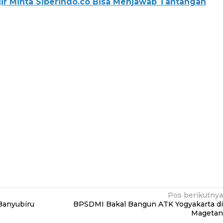
r Minta Siberindo.co Bisa Menjawab Tantangan
Pos berikutnya
Banyubiru
BPSDMI Bakal Bangun ATK Yogyakarta di
Magetan