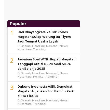
Populer
1
Hari Bhayangkara ke-80: Polres
Magetan Sulap Warung Bu Tiyem
Jadi Tempat Usaha Layak
Di Daerah, Headline, Nasional, News,
Nusantara, Trending
2
Jawaban Soal WTP, Bupati Magetan
Tanggapi Kritisi DPRD Soal SILPA
dan Belanja 2025
Di Daerah, Headline, Nasional, News,
Nusantara, Politika, Trending
3
Dukung Indonesia ASRI, Demokrat
Magetan Hijaukan Eco Bambu Park
di HUT ke-25
Di Daerah, Headline, Nasional, News,
Nusantara, Trending