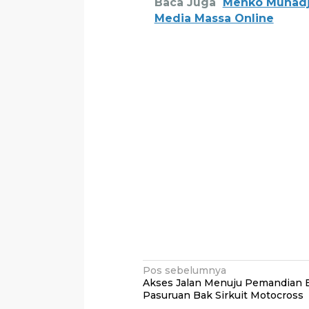
Baca Juga
Menko Muhadji
Media Massa Online
Navigasi
Pos sebelumnya
Akses Jalan Menuju Pemandian 
pos
Pasuruan Bak Sirkuit Motocross