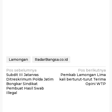
Lamongan
RadarBangsa.co.id
Navigasi
Pos sebelumnya
Pos berikutnya
Subdit III Jatanras
Pemkab Lamongan Lima
pos
Ditreskrimum Polda Jatim
kali berturut-turut Terima
Bongkar Sindikat
Opini WTP
Pembuat Hasil Swab
Illegal