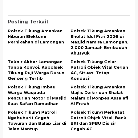
Posting Terkait
Polsek Tikung Amankan
Polsek Tikung Amankan
Hiburan Elektune
Sholat Idul Fitri 2026 di
Pernikahan di Lamongan
Masjid Namira Lamongan,
2.000 Jamaah Beribadah
Khusyuk
Takbir Akbar Lamongan
Polsek Tikung Gelar
Tanpa Konvoi, Kapolsek
Patroli Objek Vital Cegah
Tikung Puji Warga Dusun
4C, Situasi Tetap
Genceng Tertib
Kondusif
Polsek Tikung Imbau
Polsek Tikung Amankan
Warga Waspada
Majlis Dzikir dan Shalat
Pencurian Motor di Masjid
Malam di Ponpes Assalafi
Saat Safari Ramadhan
Al Fitrah
Polsek Tikung Patroli
Polsek Tikung Perketat
Ngabuburit Cegah
Patroli Objek Vital, Bank
Tawuran dan Balap Liar di
BRI dan SPBU Disisir
Jalan Mantup
Cegah 4C