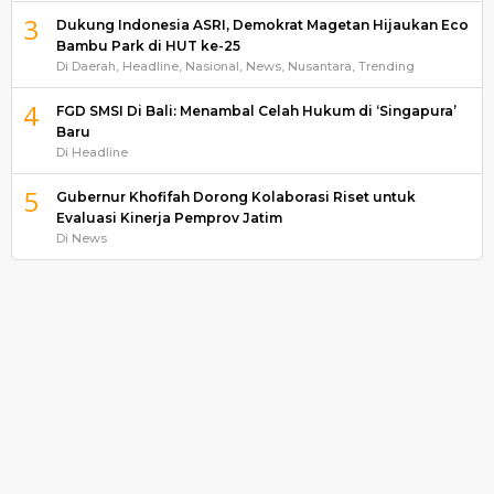
3
Dukung Indonesia ASRI, Demokrat Magetan Hijaukan Eco
Bambu Park di HUT ke-25
Di Daerah, Headline, Nasional, News, Nusantara, Trending
4
FGD SMSI Di Bali: Menambal Celah Hukum di ‘Singapura’
Baru
Di Headline
5
Gubernur Khofifah Dorong Kolaborasi Riset untuk
Evaluasi Kinerja Pemprov Jatim
Di News