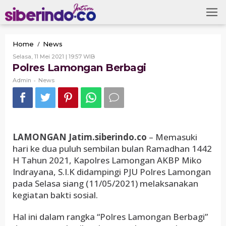
Skip
to
content
Polres
/
Home
News
Lamongan
Oleh
Selasa, 11 Mei 2021 | 19:57 WIB
Berbagi
Admin
Polres Lamongan Berbagi
-
Admin
News
LAMONGAN Jatim.siberindo.co
– Memasuki
hari ke dua puluh sembilan bulan Ramadhan 1442
H Tahun 2021, Kapolres Lamongan AKBP Miko
Indrayana, S.I.K didampingi PJU Polres Lamongan
pada Selasa siang (11/05/2021) melaksanakan
kegiatan bakti sosial.
Hal ini dalam rangka “Polres Lamongan Berbagi”