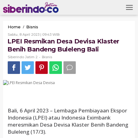
Skip
to
content
LPEI
/
Home
Bisnis
Resmikan
Oleh
Sabtu, 8 April 2023 | 09:43 WIB
Desa
Siberindo
LPEI Resmikan Desa Devisa Klaster
Devisa
Jatim
2
Benih Bandeng Buleleng Bali
Klaster
Benih
-
Siberindo Jatim 2
Bisnis
Bandeng
Buleleng
Bali
Bali, 6 April 2023 – Lembaga Pembiayaan Ekspor
Indonesia (LPEI) atau Indonesia Eximbank
meresmikan Desa Devisa Klaster Benih Bandeng
Buleleng (17/3).