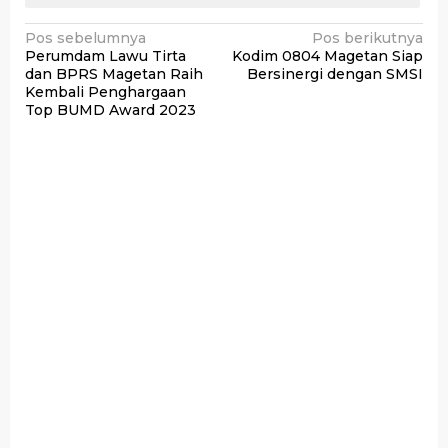
Navigasi
Pos sebelumnya
Pos berikutnya
Perumdam Lawu Tirta
Kodim 0804 Magetan Siap
pos
dan BPRS Magetan Raih
Bersinergi dengan SMSI
Kembali Penghargaan
Top BUMD Award 2023