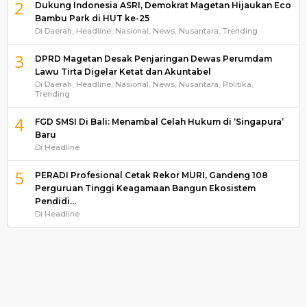
2
Dukung Indonesia ASRI, Demokrat Magetan Hijaukan Eco
Bambu Park di HUT ke-25
Di Daerah, Headline, Nasional, News, Nusantara, Trending
3
DPRD Magetan Desak Penjaringan Dewas Perumdam
Lawu Tirta Digelar Ketat dan Akuntabel
Di Daerah, Headline, Nasional, News, Nusantara, Politika,
Trending
4
FGD SMSI Di Bali: Menambal Celah Hukum di ‘Singapura’
Baru
Di Headline
5
PERADI Profesional Cetak Rekor MURI, Gandeng 108
Perguruan Tinggi Keagamaan Bangun Ekosistem
Pendidi…
Di Headline