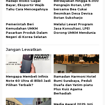
Hadapi Risiko Gagal
Berdayakan Hingga 6.000
Bayar, Eksportir Wajib
Pengrajin Rotan, LPEI
Tahu Cara Mencegahnya
bersama Bea Cukai
Resmikan Desa Devisa
Rotan Sukoharjo
Pemerintah Beri
Melalui Lewat Program
Kemudahan UMKM
Jasa Konsultasi, LPEI
Pasarkan Produk Dalam
Dorong UMKM Mendunia
Negeri di Korea Selatan
Jangan Lewatkan
Mengapa Membeli Infinix
Ramadan Harmoni Hotel
Note 60 Ultra di Blibli Jadi
Bumi Surabaya, Peduli
Pilihan Terbaik?
Duafa dan Yatim-piatu
Plus Kuiz Agama
Berhadiah
Media Award 2025: Inti