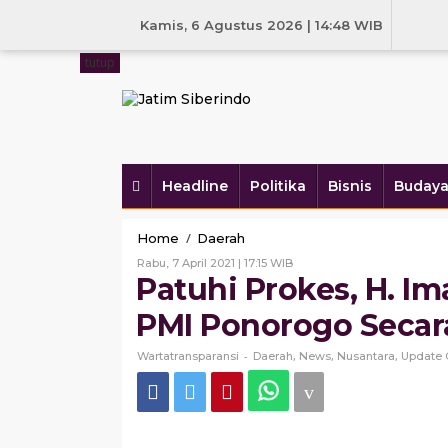
Skip
to
Kamis, 6 Agustus 2026 | 14:48 WIB
content
tutup
Headline
Politika
Bisnis
Buday
Patuhi
/
Home
Daerah
Prokes,
Oleh
Rabu, 7 April 2021 | 17:15 WIB
H.
Wartatransparansi
Patuhi Prokes, H. 
Imam
Utomo
PMI Ponorogo Secara
Lantik
Pengurus
-
,
,
,
Wartatransparansi
Daerah
News
Nusantara
Update 
PMI
Ponorogo
Secara
Virtual