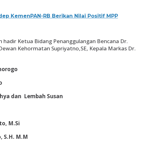
ep KemenPAN-RB Berikan Nilai Positif MPP
im hadir Ketua Bidang Penanggulangan Bencana Dr.
Dewan Kehormatan Supriyatno,SE, Kepala Markas Dr.
norogo
o
hya dan Lembah Susan
to, M.Si
, S.H. M.M