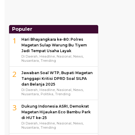
Populer
1
Hari Bhayangkara ke-80: Polres
Magetan Sulap Warung Bu Tiyem
Jadi Tempat Usaha Layak
Di Daerah, Headline, Nasional, News,
Nusantara, Trending
2
Jawaban Soal WTP, Bupati Magetan
Tanggapi Kritisi DPRD Soal SILPA
dan Belanja 2025
Di Daerah, Headline, Nasional, News,
Nusantara, Politika, Trending
3
Dukung Indonesia ASRI, Demokrat
Magetan Hijaukan Eco Bambu Park
di HUT ke-25
Di Daerah, Headline, Nasional, News,
Nusantara, Trending