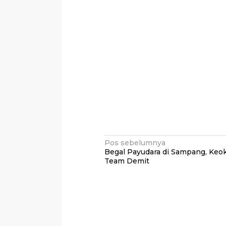
Navigasi
Pos sebelumnya
Begal Payudara di Sampang, Keo
pos
Team Demit