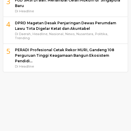
3
FGD SMSI Di Bali: Menambal Celah Hukum di ‘Singapura’
Baru
Di Headline
4
DPRD Magetan Desak Penjaringan Dewas Perumdam
Lawu Tirta Digelar Ketat dan Akuntabel
Di Daerah, Headline, Nasional, News, Nusantara, Politika,
Trending
5
PERADI Profesional Cetak Rekor MURI, Gandeng 108
Perguruan Tinggi Keagamaan Bangun Ekosistem
Pendidi…
Di Headline