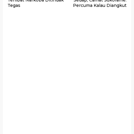
Terlibat Narkoba Ditindak
Sedap, Camat Sukorame:
Tegas
Percuma Kalau Diangkut