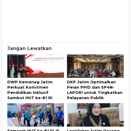
Jangan Lewatkan
DWP Kemenag Jatim
DKP Jatim Optimalkan
Perkuat Komitmen
Peran PPID dan SP4N-
Pendidikan Inklusif
LAPOR! untuk Tingkatkan
Sambut HUT ke-81 RI
Pelayanan Publik
Semarak HUT ke-81 RI di
Legislator Jatim Dorong