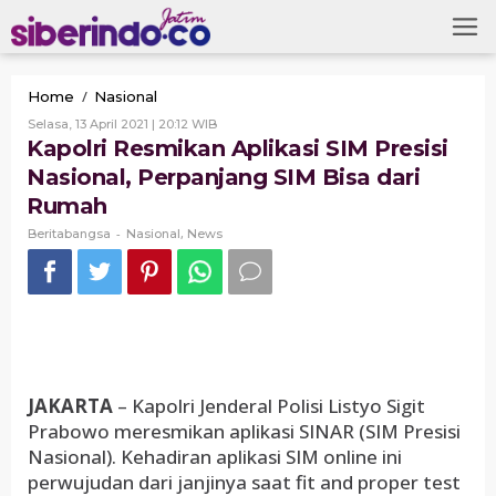
Skip
to
content
Kapolri
/
Home
Nasional
Resmikan
Oleh
Selasa, 13 April 2021 | 20:12 WIB
Aplikasi
Beritabangsa
Kapolri Resmikan Aplikasi SIM Presisi
SIM
Nasional, Perpanjang SIM Bisa dari
Presisi
Nasional,
Rumah
Perpanjang
-
SIM
,
Beritabangsa
Nasional
News
Bisa
dari
Rumah
JAKARTA
– Kapolri Jenderal Polisi Listyo Sigit
Prabowo meresmikan aplikasi SINAR (SIM Presisi
Nasional). Kehadiran aplikasi SIM online ini
perwujudan dari janjinya saat fit and proper test