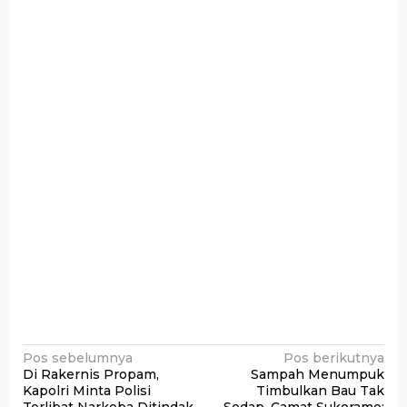
Navigasi
Pos sebelumnya
Pos berikutnya
Di Rakernis Propam,
Sampah Menumpuk
pos
Kapolri Minta Polisi
Timbulkan Bau Tak