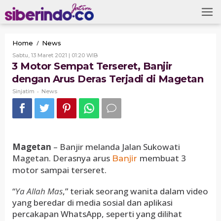
Skip
to
content
3
/
Home
News
Motor
Oleh
Sabtu, 13 Maret 2021 | 01:20 WIB
Sempat
Sinjatim
3 Motor Sempat Terseret, Banjir
Terseret,
dengan Arus Deras Terjadi di Magetan
Banjir
dengan
-
Sinjatim
News
Arus
Deras
Terjadi
di
Magetan
Magetan
– Banjir melanda Jalan Sukowati
Magetan. Derasnya arus
membuat 3
Banjir
motor sampai terseret.
“
Ya Allah Mas
,” teriak seorang wanita dalam video
yang beredar di media sosial dan aplikasi
percakapan WhatsApp, seperti yang dilihat