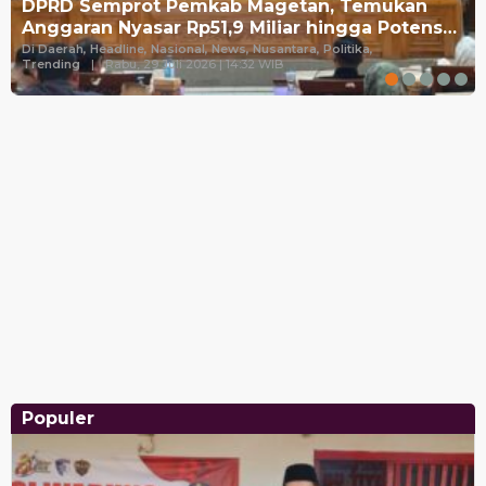
DPRD Semprot Pemkab Magetan, Temukan
Anggaran Nyasar Rp51,9 Miliar hingga Potens…
Di Daerah, Headline, Nasional, News, Nusantara, Politika,
Trending
|
Rabu, 29 Juli 2026 | 14:32 WIB
Populer