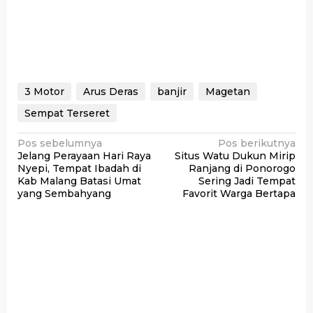
3 Motor
Arus Deras
banjir
Magetan
Sempat Terseret
Navigasi
Pos sebelumnya
Pos berikutnya
Jelang Perayaan Hari Raya
Situs Watu Dukun Mirip
pos
Nyepi, Tempat Ibadah di
Ranjang di Ponorogo
Kab Malang Batasi Umat
Sering Jadi Tempat
yang Sembahyang
Favorit Warga Bertapa