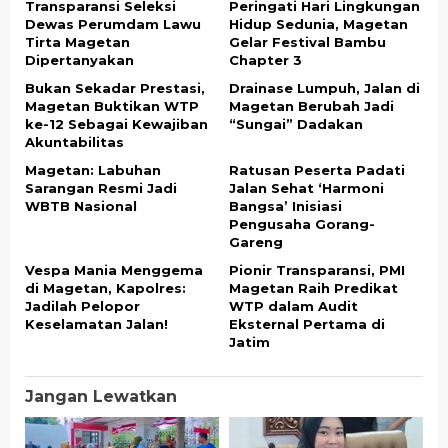
Transparansi Seleksi
Peringati Hari Lingkungan
Dewas Perumdam Lawu
Hidup Sedunia, Magetan
Tirta Magetan
Gelar Festival Bambu
Dipertanyakan
Chapter 3
Bukan Sekadar Prestasi,
Drainase Lumpuh, Jalan di
Magetan Buktikan WTP
Magetan Berubah Jadi
ke-12 Sebagai Kewajiban
“Sungai” Dadakan
Akuntabilitas
Magetan: Labuhan
Ratusan Peserta Padati
Sarangan Resmi Jadi
Jalan Sehat ‘Harmoni
WBTB Nasional
Bangsa’ Inisiasi
Pengusaha Gorang-
Gareng ​
Vespa Mania Menggema
Pionir Transparansi, PMI
di Magetan, Kapolres:
Magetan Raih Predikat
Jadilah Pelopor
WTP dalam Audit
Keselamatan Jalan!
Eksternal Pertama di
Jatim ​
Jangan Lewatkan