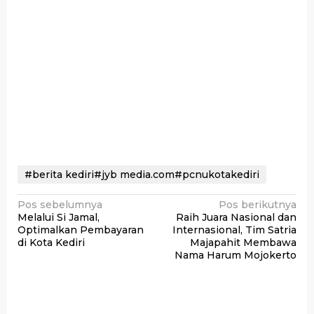
#berita kediri#jyb media.com#pcnukotakediri
Navigasi
Pos sebelumnya
Pos berikutnya
Melalui Si Jamal,
Raih Juara Nasional dan
pos
Optimalkan Pembayaran
Internasional, Tim Satria
di Kota Kediri
Majapahit Membawa
Nama Harum Mojokerto