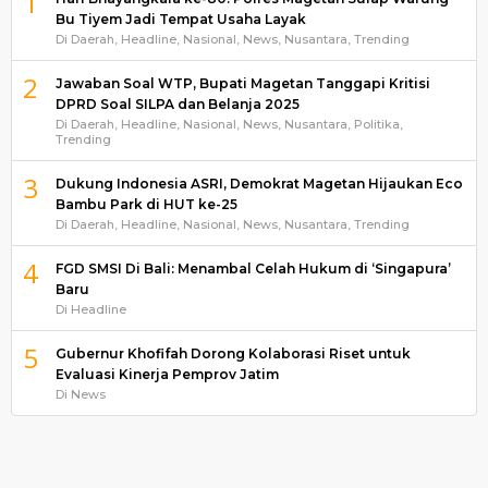
1
Bu Tiyem Jadi Tempat Usaha Layak
Di Daerah, Headline, Nasional, News, Nusantara, Trending
2
Jawaban Soal WTP, Bupati Magetan Tanggapi Kritisi
DPRD Soal SILPA dan Belanja 2025
Di Daerah, Headline, Nasional, News, Nusantara, Politika,
Trending
3
Dukung Indonesia ASRI, Demokrat Magetan Hijaukan Eco
Bambu Park di HUT ke-25
Di Daerah, Headline, Nasional, News, Nusantara, Trending
4
FGD SMSI Di Bali: Menambal Celah Hukum di ‘Singapura’
Baru
Di Headline
5
Gubernur Khofifah Dorong Kolaborasi Riset untuk
Evaluasi Kinerja Pemprov Jatim
Di News