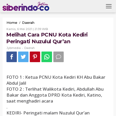
Skip
to
content
Melihat
/
Home
Daerah
Cara
Oleh
Kamis, 6 Mei 2021 | 21:39 WIB
PCNU
Jybmedia
Melihat Cara PCNU Kota Kediri
Kota
Peringati Nuzulul Qur’an
Kediri
Peringati
-
Jybmedia
Daerah
Nuzulul
Qur'an
FOTO 1 : Ketua PCNU Kota Kediri KH Abu Bakar
Abdul Jalil
FOTO 2 : Terlihat Walikota Kediri, Abdullah Abu
Bakar dan Anggota DPRD Kota Kediri, Katino,
saat menghadiri acara
.
KEDIRI- Peringati malam Nuzulul Qur’an